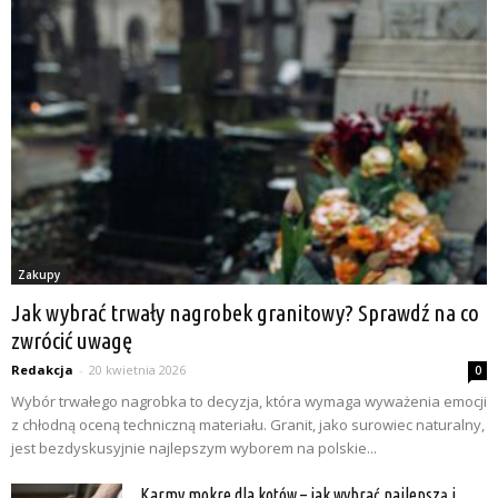
Zakupy
Jak wybrać trwały nagrobek granitowy? Sprawdź na co
zwrócić uwagę
Redakcja
-
20 kwietnia 2026
0
Wybór trwałego nagrobka to decyzja, która wymaga wyważenia emocji
z chłodną oceną techniczną materiału. Granit, jako surowiec naturalny,
jest bezdyskusyjnie najlepszym wyborem na polskie...
Karmy mokre dla kotów – jak wybrać najlepszą i