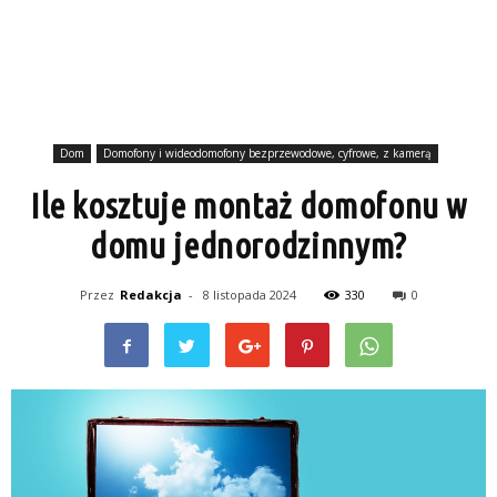
Dom
Domofony i wideodomofony bezprzewodowe, cyfrowe, z kamerą
Ile kosztuje montaż domofonu w
domu jednorodzinnym?
Przez
Redakcja
-
8 listopada 2024
330
0