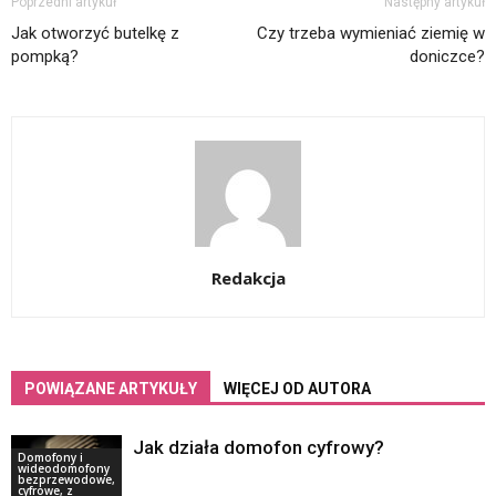
Poprzedni artykuł
Następny artykuł
Jak otworzyć butelkę z
Czy trzeba wymieniać ziemię w
pompką?
doniczce?
Redakcja
POWIĄZANE ARTYKUŁY
WIĘCEJ OD AUTORA
Jak działa domofon cyfrowy?
Domofony i
wideodomofony
bezprzewodowe,
cyfrowe, z