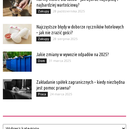
najbardziej wartościową?
28 października 2025
Zakupy
Najczęstsze błędy w doborze ręczników hotelowych
– jak nie zrazić gości?
28 sierpnia 2025
Zakupy
Jakie zmiany w wywozie odpadów na 2025?
31 marca 2025
Dom
Zakładanie spółek zagranicznych – kiedy niezbędna
jest pomoc prawna?
24 marca 2025
Praca
Kategorie
Kategorie