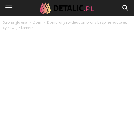
Detalic.pl
Strona główna
Dom
Domofony i wideodomofony bezprzewodowe,
cyfrowe, z kamerą