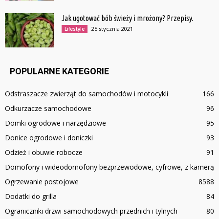
Jak ugotować bób świeży i mrożony? Przepisy.
25 stycznia 2021
Lifestyle
POPULARNE KATEGORIE
Odstraszacze zwierząt do samochodów i motocykli
166
Odkurzacze samochodowe
96
Domki ogrodowe i narzędziowe
95
Donice ogrodowe i doniczki
93
Odzież i obuwie robocze
91
Domofony i wideodomofony bezprzewodowe, cyfrowe, z kamerą
Ogrzewanie postojowe
85
88
Dodatki do grilla
84
Ograniczniki drzwi samochodowych przednich i tylnych
80