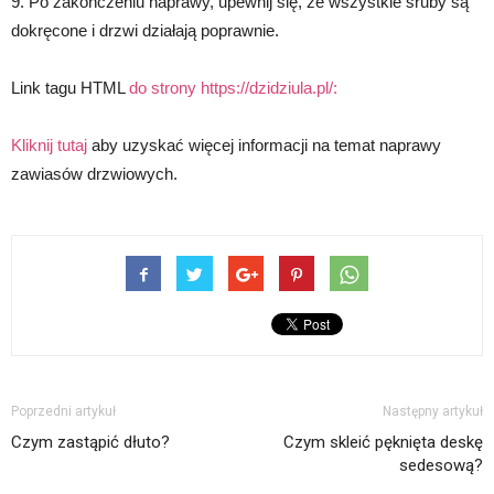
9. Po zakończeniu naprawy, upewnij się, że wszystkie śruby są
dokręcone i drzwi działają poprawnie.
Link tagu HTML
do strony https://dzidziula.pl/:
Kliknij tutaj
aby uzyskać więcej informacji na temat naprawy
zawiasów drzwiowych.
Poprzedni artykuł
Następny artykuł
Czym zastąpić dłuto?
Czym skleić pęknięta deskę
sedesową?