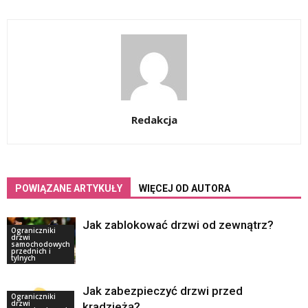
Redakcja
POWIĄZANE ARTYKUŁY
WIĘCEJ OD AUTORA
Jak zablokować drzwi od zewnątrz?
Ograniczniki
drzwi
samochodowych
przednich i
tylnych
Jak zabezpieczyć drzwi przed
Ograniczniki
drzwi
kradzieżą?