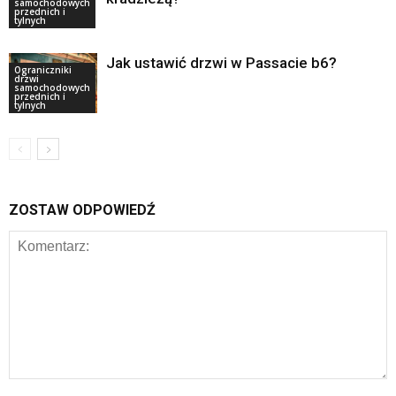
samochodowych
przednich i
tylnych
Jak ustawić drzwi w Passacie b6?
Ograniczniki
drzwi
samochodowych
przednich i
tylnych
ZOSTAW ODPOWIEDŹ