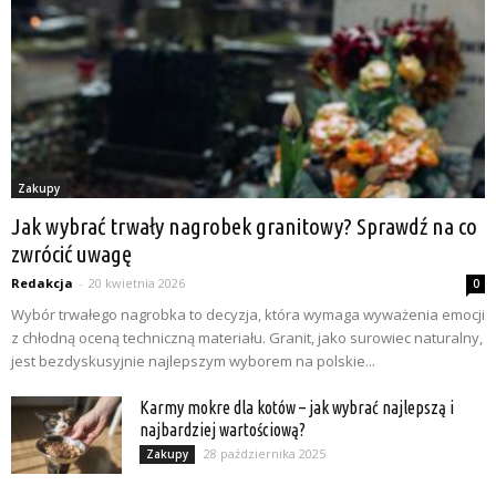
Zakupy
Jak wybrać trwały nagrobek granitowy? Sprawdź na co
zwrócić uwagę
Redakcja
-
20 kwietnia 2026
0
Wybór trwałego nagrobka to decyzja, która wymaga wyważenia emocji
z chłodną oceną techniczną materiału. Granit, jako surowiec naturalny,
jest bezdyskusyjnie najlepszym wyborem na polskie...
Karmy mokre dla kotów – jak wybrać najlepszą i
najbardziej wartościową?
28 października 2025
Zakupy