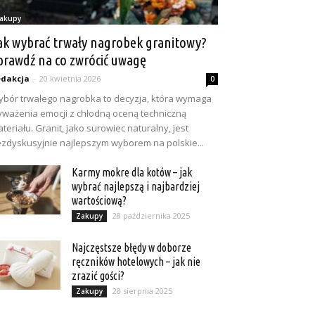
akupy
ak wybrać trwały nagrobek granitowy?
prawdź na co zwrócić uwagę
dakcja
-
20 kwietnia 2026
0
bór trwałego nagrobka to decyzja, która wymaga
ważenia emocji z chłodną oceną techniczną
teriału. Granit, jako surowiec naturalny, jest
zdyskusyjnie najlepszym wyborem na polskie...
Karmy mokre dla kotów – jak
wybrać najlepszą i najbardziej
wartościową?
28 października 2025
Zakupy
Najczęstsze błędy w doborze
ręczników hotelowych – jak nie
zrazić gości?
28 sierpnia 2025
Zakupy