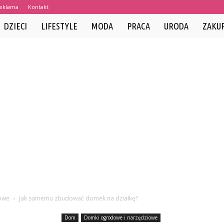
eklama
Kontakt
DZIECI
LIFESTYLE
MODA
PRACA
URODA
ZAKU
owe
Jak samemu zbudować domek na działkę?
Dom
Domki ogrodowe i narzędziowe