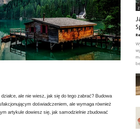
Z
J
S
Re
Wy
wy
ma
be
iałce, ale nie wiesz, jak się do tego zabrać? Budowa
sfakcjonującym doświadczeniem, ale wymaga również
tym artykule dowiesz się, jak samodzielnie zbudować