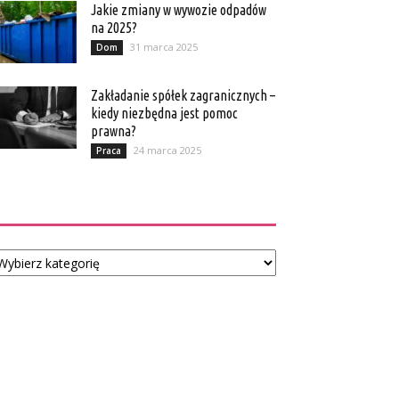
Jakie zmiany w wywozie odpadów
na 2025?
31 marca 2025
Dom
Zakładanie spółek zagranicznych –
kiedy niezbędna jest pomoc
prawna?
24 marca 2025
Praca
Kategorie
tegorie