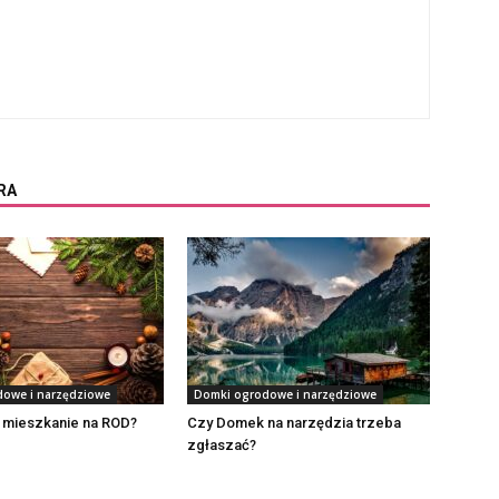
RA
owe i narzędziowe
Domki ogrodowe i narzędziowe
a mieszkanie na ROD?
Czy Domek na narzędzia trzeba
zgłaszać?