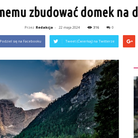
memu zbudować domek na d
Przez
Redakcja
-
22 maja 2024
316
0
Podziel się na Facebooku
Tweet (Ćwierkaj) na Twitterze