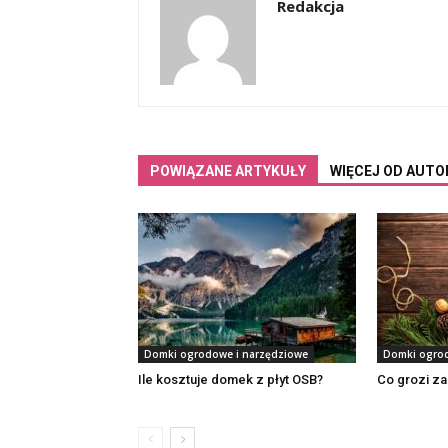
Redakcja
POWIĄZANE ARTYKUŁY
WIĘCEJ OD AUTO
Domki ogrodowe i narzędziowe
Domki ogrod
Ile kosztuje domek z płyt OSB?
Co grozi z