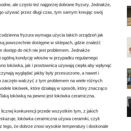
 modne, ale często też najgorzej dobrane fryzury. Jednakże,
est go używać przez długi czas, tym samym kreując swój
 codzienna fryzura wymaga użycia takich urządzeń jak
 są powszechnie dostępne w sklepach, gdzie znaleźć
 dostęp do nich nie jest problemem. Jednakże
 i ogólną kondycję włosów w przypadku regularnego
no lokówka, jak i prostownica używają ciepła aby wpłynąć
czynają wyglądać jakby były przesuszone, a nawet i
 zaczęto walczyć z tym problemem na wiele różnych
dele lokówek, które działają w sposób, który znacząco
. Taką lokówką na pewno jest lokówka ceramiczna.
licznej konkurencji przede wszystkim tym, z jakich
wskazuje, lokówka ceramiczna używa ceramiki, czyli
z tego, że dobrze znosi wysokie temperatury i doskonale