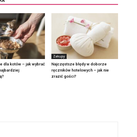
RA
Zakupy
 dla kotów – jak wybrać
Najczęstsze błędy w doborze
najbardziej
ręczników hotelowych – jak nie
ą?
zrazić gości?