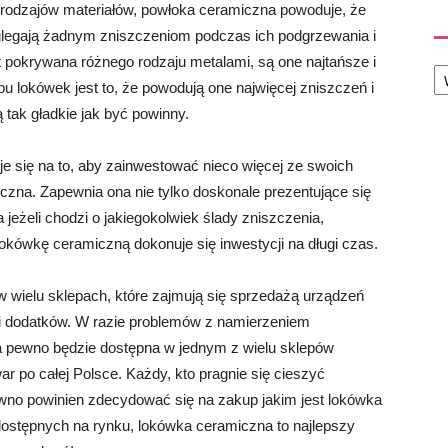
h rodzajów materiałów, powłoka ceramiczna powoduje, że
 ulegają żadnym zniszczeniom podczas ich podgrzewania i
 pokrywana różnego rodzaju metalami, są one najtańsze i
Ka
pu lokówek jest to, że powodują one najwięcej zniszczeń i
ą tak gładkie jak być powinny.
je się na to, aby zainwestować nieco więcej ze swoich
miczna. Zapewnia ona nie tylko doskonale prezentujące się
a jeżeli chodzi o jakiegokolwiek ślady zniszczenia,
okówkę ceramiczną dokonuje się inwestycji na długi czas.
w wielu sklepach, które zajmują się sprzedażą urządzeń
w i dodatków. W razie problemów z namierzeniem
 pewno będzie dostępna w jednym z wielu sklepów
r po całej Polsce. Każdy, kto pragnie się cieszyć
wno powinien zdecydować się na zakup jakim jest lokówka
dostępnych na rynku, lokówka ceramiczna to najlepszy