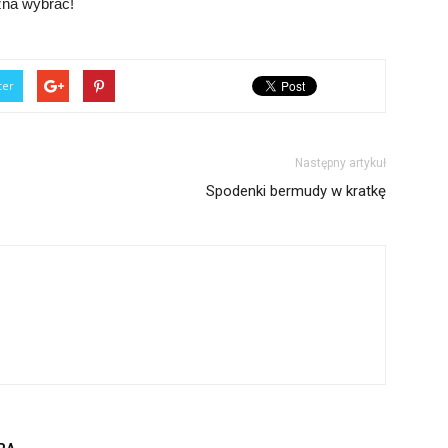
ożna wybrać!
ter
Następny artykuł
Spodenki bermudy w kratkę