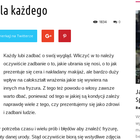
la każdego
1834
0
ierkaj) na Twitterze
Każdy lubi zadbać o swój wygląd. Wliczyć w to należy
oczywiście zadbanie o to, jakie ubrania się nosi, o to jak
prezentuje się cera i nakładany makijaż, ale bardzo duży
wpływ na całokształt wrażenia jakie się wywiera na
Z
innych ma fryzura. Z tego też powodu o włosy zawsze
J
warto dbać, ponieważ od tego w jakiej są kondycji zależy
S
naprawdę wiele z tego, czy prezentujemy się jako zdrowi
Re
i zadbani ludzie.
Wy
wy
potrzeba czasu i wielu prób i błędów aby znaleźć fryzurę,
ma
be
ty danej urody. Stąd oczywiście biorą się wstydliwe zdjęcia