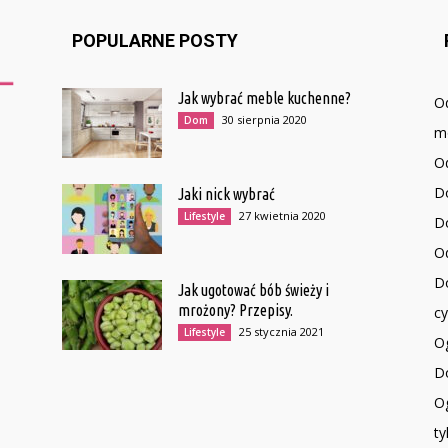
POPULARNE POSTY
Jak wybrać meble kuchenne?
O
30 sierpnia 2020
Dom
mo
O
D
Jaki nick wybrać
27 kwietnia 2020
Lifestyle
Do
Od
D
Jak ugotować bób świeży i
mrożony? Przepisy.
c
25 stycznia 2021
Lifestyle
O
Do
Og
ty