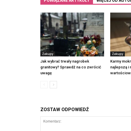
POWIĄZANE ARTYKUŁY
WIĘCEJ OD AUTO
Zakupy
Zakupy
Jak wybrać trwały nagrobek
Karmy mokre
granitowy? Sprawdź na co zwrócić
najlepszą i 
uwagę
wartościow
ZOSTAW ODPOWIEDŹ