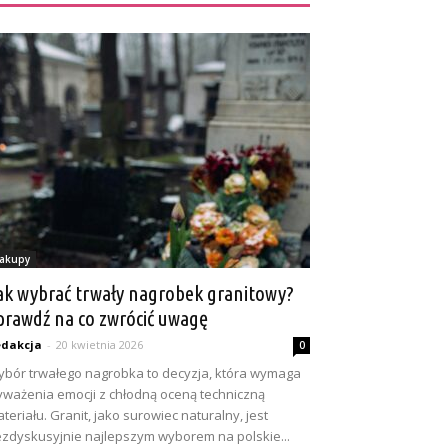
akupy
ak wybrać trwały nagrobek granitowy?
prawdź na co zwrócić uwagę
dakcja
-
20 kwietnia 2026
0
bór trwałego nagrobka to decyzja, która wymaga
ważenia emocji z chłodną oceną techniczną
teriału. Granit, jako surowiec naturalny, jest
zdyskusyjnie najlepszym wyborem na polskie...