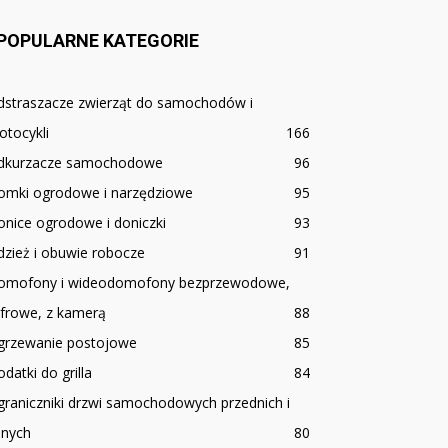
POPULARNE KATEGORIE
dstraszacze zwierząt do samochodów i
tocykli
166
dkurzacze samochodowe
96
omki ogrodowe i narzędziowe
95
nice ogrodowe i doniczki
93
zież i obuwie robocze
91
omofony i wideodomofony bezprzewodowe,
yfrowe, z kamerą
88
grzewanie postojowe
85
datki do grilla
84
raniczniki drzwi samochodowych przednich i
lnych
80