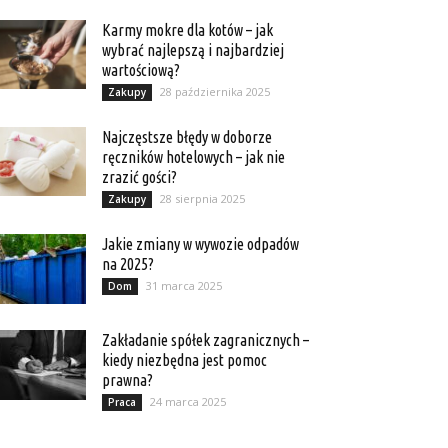
Karmy mokre dla kotów – jak
wybrać najlepszą i najbardziej
wartościową?
28 października 2025
Zakupy
Najczęstsze błędy w doborze
ręczników hotelowych – jak nie
zrazić gości?
28 sierpnia 2025
Zakupy
Jakie zmiany w wywozie odpadów
na 2025?
31 marca 2025
Dom
Zakładanie spółek zagranicznych –
kiedy niezbędna jest pomoc
prawna?
24 marca 2025
Praca