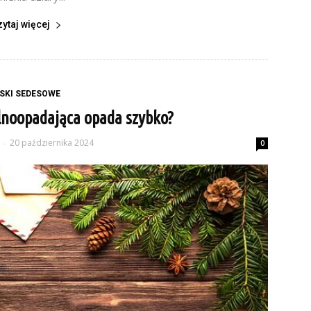
zytaj więcej
SKI SEDESOWE
lnoopadająca opada szybko?
20 października 2024
-
0