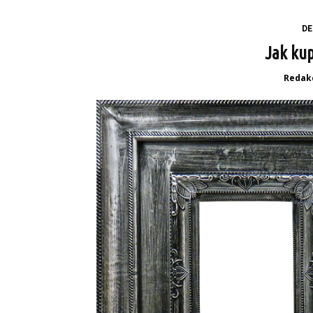
DE
Jak kup
Redak