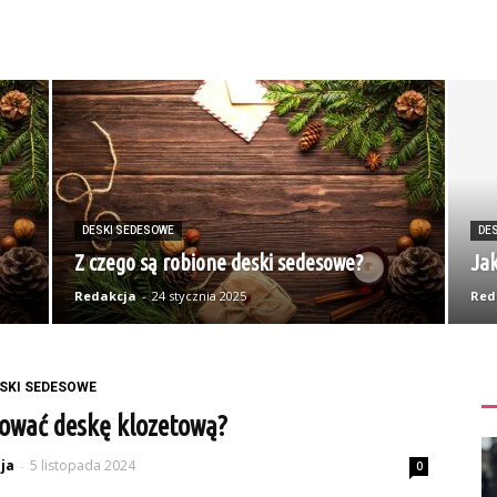
DESKI SEDESOWE
DE
Z czego są robione deski sedesowe?
Jak
Redakcja
-
24 stycznia 2025
Red
SKI SEDESOWE
ować deskę klozetową?
ja
5 listopada 2024
-
0