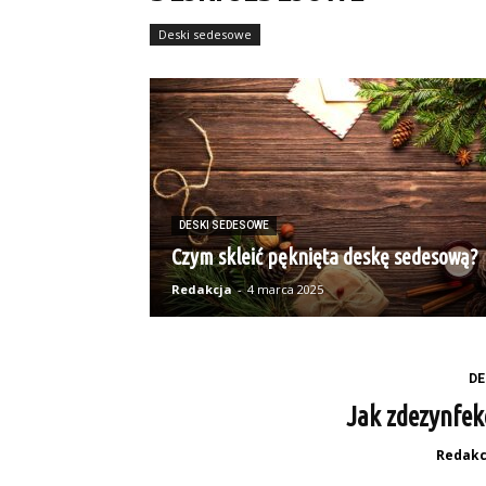
Deski sedesowe
DESKI SEDESOWE
Czym skleić pęknięta deskę sedesową?
Redakcja
-
4 marca 2025
DE
Jak zdezynfek
Redakc