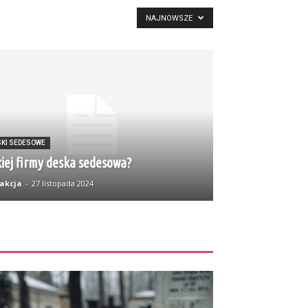
NAJNOWSZE
SKI SEDESOWE
iej firmy deska sedesowa?
akcja
-
27 listopada 2024
ZOBACZ TEŻ