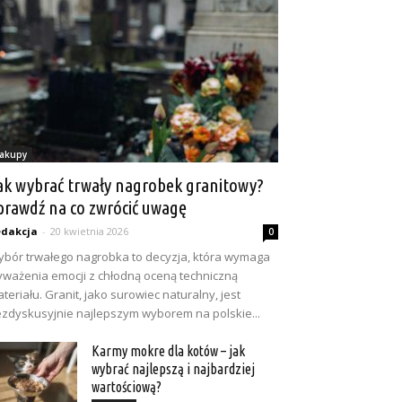
akupy
ak wybrać trwały nagrobek granitowy?
prawdź na co zwrócić uwagę
dakcja
-
20 kwietnia 2026
0
bór trwałego nagrobka to decyzja, która wymaga
ważenia emocji z chłodną oceną techniczną
teriału. Granit, jako surowiec naturalny, jest
zdyskusyjnie najlepszym wyborem na polskie...
Karmy mokre dla kotów – jak
wybrać najlepszą i najbardziej
wartościową?