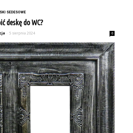
SKI SEDESOWE
ić deskę do WC?
cja
5 sierpnia 2024
-
0