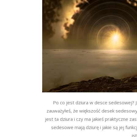
Po co jest dziura w desce sedesowej? Je
zauważyłeś, że większość desek sedesowyc
jest ta dziura i czy ma jakieś praktyczne z
sedesowe mają dziurę i jakie są jej fun
is