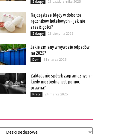
28 października 2025
Zakupy
Najczęstsze błędy w doborze
ręczników hotelowych – jak nie
zrazić gości?
28 sierpnia 2025
Zakupy
Jakie zmiany w wywozie odpadów
na 2025?
31 marca 2025
Dom
Zakładanie spółek zagranicznych –
kiedy niezbędna jest pomoc
prawna?
24 marca 2025
Praca
Kategorie
tegorie