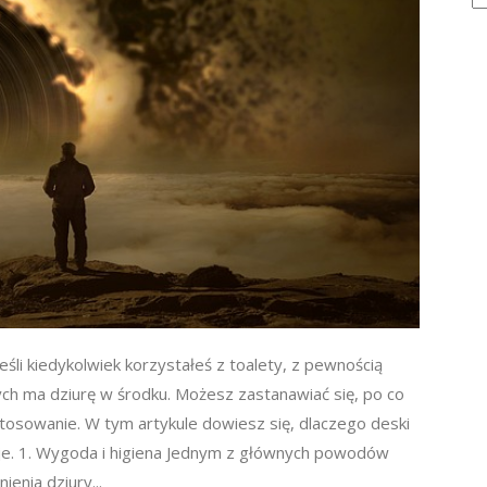
śli kiedykolwiek korzystałeś z toalety, z pewnością
h ma dziurę w środku. Możesz zastanawiać się, po co
astosowanie. W tym artykule dowiesz się, dlaczego deski
kcje. 1. Wygoda i higiena Jednym z głównych powodów
tnienia dziury...