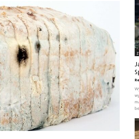
Z
J
S
Re
Wy
wy
ma
be