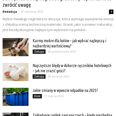
zwrócić uwagę
Redakcja
-
20 kwietnia 2026
0
Wybór trwałego nagrobka to decyzja, która wymaga wyważenia emocji
z chłodną oceną techniczną materiału. Granit, jako surowiec naturalny,
jest bezdyskusyjnie najlepszym wyborem na polskie...
Karmy mokre dla kotów – jak wybrać najlepszą i
najbardziej wartościową?
28 października 2025
Zakupy
Najczęstsze błędy w doborze ręczników hotelowych
– jak nie zrazić gości?
28 sierpnia 2025
Zakupy
Jakie zmiany w wywozie odpadów na 2025?
31 marca 2025
Dom
Zakładanie spółek zagranicznych – kiedy niezbędna