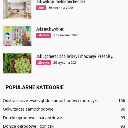
Jak wybrać meble kuchenne?
30 sierpnia 2020
Dom
Jaki nick wybrać
27 kwietnia 2020
Lifestyle
Jak ugotować bób świeży i mrożony? Przepisy.
25 stycznia 2021
Lifestyle
POPULARNE KATEGORIE
Odstraszacze zwierząt do samochodów i motocykli
166
Odkurzacze samochodowe
96
Domki ogrodowe i narzędziowe
95
Donice ogrodowe i doniczki
93