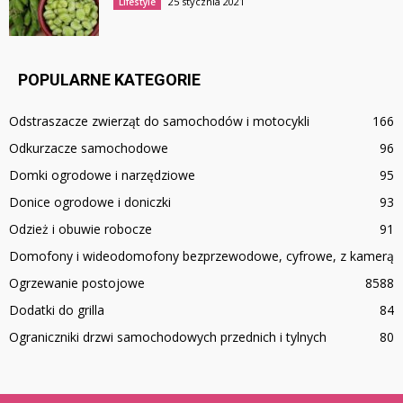
25 stycznia 2021
Lifestyle
POPULARNE KATEGORIE
Odstraszacze zwierząt do samochodów i motocykli
166
Odkurzacze samochodowe
96
Domki ogrodowe i narzędziowe
95
Donice ogrodowe i doniczki
93
Odzież i obuwie robocze
91
Domofony i wideodomofony bezprzewodowe, cyfrowe, z kamerą
Ogrzewanie postojowe
85
88
Dodatki do grilla
84
Ograniczniki drzwi samochodowych przednich i tylnych
80