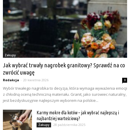
Zakupy
Jak wybrać trwały nagrobek granitowy? Sprawdź na co
zwrócić uwagę
Redakcja
-
20 kwietnia 2026
0
Wybór trwałego nagrobka to decyzja, która wymaga wyważenia emocji
z chłodną oceną techniczną materiału. Granit, jako surowiec naturalny,
jest bezdyskusyjnie najlepszym wyborem na polskie...
Karmy mokre dla kotów – jak wybrać najlepszą i
najbardziej wartościową?
28 października 2025
Zakupy