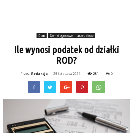
Dom
Domki ogrodowe i narzędziowe
Ile wynosi podatek od działki
ROD?
Przez
Redakcja
-
25 listopada 2024
281
0