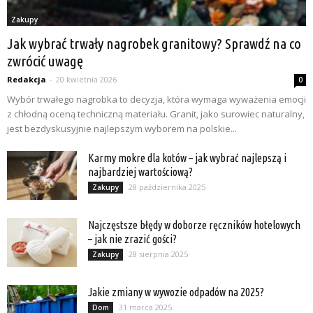
Zakupy
Jak wybrać trwały nagrobek granitowy? Sprawdź na co
zwrócić uwagę
Redakcja
-
20 kwietnia 2026
0
Wybór trwałego nagrobka to decyzja, która wymaga wyważenia emocji
z chłodną oceną techniczną materiału. Granit, jako surowiec naturalny,
jest bezdyskusyjnie najlepszym wyborem na polskie...
Karmy mokre dla kotów – jak wybrać najlepszą i
najbardziej wartościową?
28 października 2025
Zakupy
Najczęstsze błędy w doborze ręczników hotelowych
– jak nie zrazić gości?
28 sierpnia 2025
Zakupy
Jakie zmiany w wywozie odpadów na 2025?
31 marca 2025
Dom