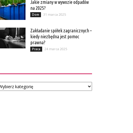
Jakie zmiany w wywozie odpadów
na 2025?
31 marca 2025
Dom
Zakładanie spółek zagranicznych –
kiedy niezbędna jest pomoc
prawna?
24 marca 2025
Praca
Kategorie
tegorie