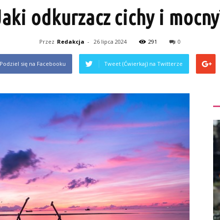
Jaki odkurzacz cichy i mocny
Przez
Redakcja
-
26 lipca 2024
291
0
Podziel się na Facebooku
Tweet (Ćwierkaj) na Twitterze