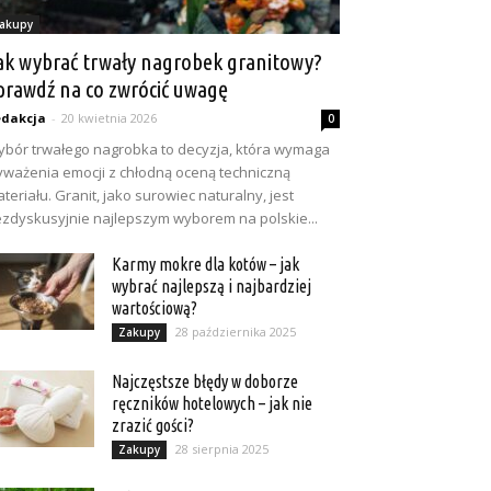
akupy
ak wybrać trwały nagrobek granitowy?
prawdź na co zwrócić uwagę
dakcja
-
20 kwietnia 2026
0
bór trwałego nagrobka to decyzja, która wymaga
ważenia emocji z chłodną oceną techniczną
teriału. Granit, jako surowiec naturalny, jest
zdyskusyjnie najlepszym wyborem na polskie...
Karmy mokre dla kotów – jak
wybrać najlepszą i najbardziej
wartościową?
28 października 2025
Zakupy
Najczęstsze błędy w doborze
ręczników hotelowych – jak nie
zrazić gości?
28 sierpnia 2025
Zakupy