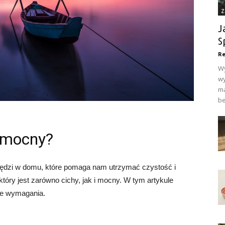
Z
J
S
Re
Wy
wy
ma
be
i mocny?
zędzi w domu, które pomaga nam utrzymać czystość i
tóry jest zarówno cichy, jak i mocny. W tym artykule
 te wymagania.