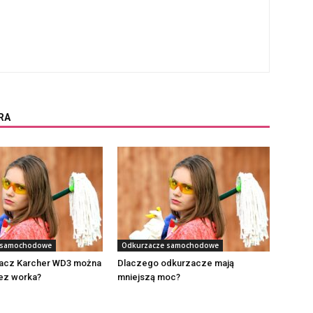
RA
 samochodowe
Odkurzacze samochodowe
acz Karcher WD3 można
Dlaczego odkurzacze mają
ez worka?
mniejszą moc?