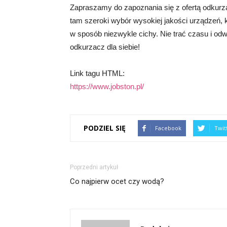
Zapraszamy do zapoznania się z ofertą odkurza
tam szeroki wybór wysokiej jakości urządzeń, k
w sposób niezwykle cichy. Nie trać czasu i odw
odkurzacz dla siebie!
Link tagu HTML:
https://www.jobston.pl/
PODZIEL SIĘ
Facebook
Twit
Poprzedni artykuł
Co najpierw ocet czy wodą?