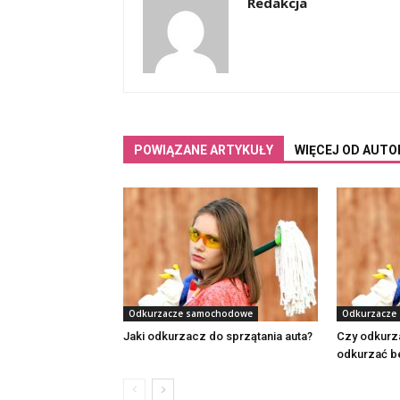
Redakcja
POWIĄZANE ARTYKUŁY
WIĘCEJ OD AUTO
Odkurzacze samochodowe
Odkurzacze
Jaki odkurzacz do sprzątania auta?
Czy odkurz
odkurzać b