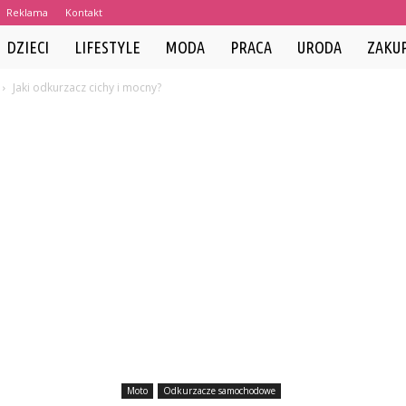
Reklama
Kontakt
DZIECI
LIFESTYLE
MODA
PRACA
URODA
ZAKU
Jaki odkurzacz cichy i mocny?
Moto
Odkurzacze samochodowe