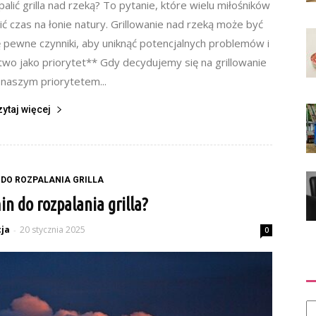
alić grilla nad rzeką? To pytanie, które wielu miłośników
ić czas na łonie natury. Grillowanie nad rzeką może być
 pewne czynniki, aby uniknąć potencjalnych problemów i
wo jako priorytet** Gdy decydujemy się na grillowanie
 naszym priorytetem...
zytaj więcej
DO ROZPALANIA GRILLA
in do rozpalania grilla?
ja
20 stycznia 2025
-
0
Ka