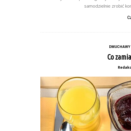
samodzielnie zrobić komi
C
DMUCHAWY 
Co zamias
Redakc