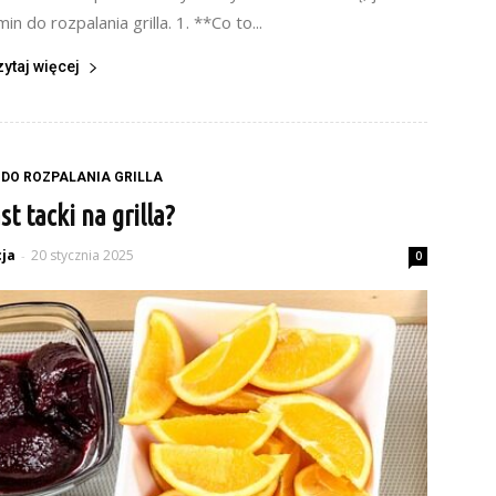
n do rozpalania grilla. 1. **Co to...
zytaj więcej
DO ROZPALANIA GRILLA
t tacki na grilla?
ja
20 stycznia 2025
-
0