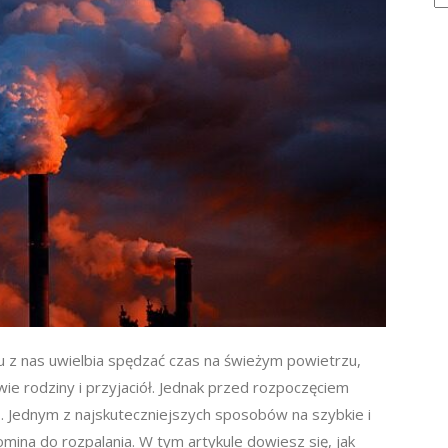
elu z nas uwielbia spędzać czas na świeżym powietrzu,
ie rodziny i przyjaciół. Jednak przed rozpoczęciem
ń. Jednym z najskuteczniejszych sposobów na szybkie i
komina do rozpalania. W tym artykule dowiesz się, jak