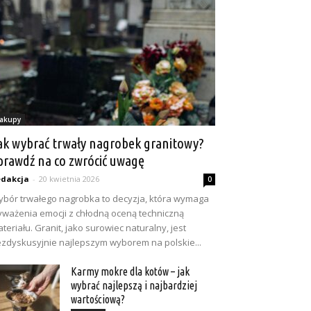
akupy
ak wybrać trwały nagrobek granitowy?
prawdź na co zwrócić uwagę
dakcja
-
20 kwietnia 2026
0
bór trwałego nagrobka to decyzja, która wymaga
ważenia emocji z chłodną oceną techniczną
teriału. Granit, jako surowiec naturalny, jest
zdyskusyjnie najlepszym wyborem na polskie...
Karmy mokre dla kotów – jak
wybrać najlepszą i najbardziej
wartościową?