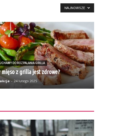
NAJNOWSZE
UCHAWY DO ROZPALANIA GRILLA
 mięso z grilla jest zdrowe?
akcja
-
24 lutego 2025
ZOBACZ TEŻ