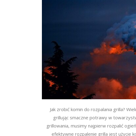
Jak zrobić komin do rozpalania grilla? Wi
grillując smaczne potrawy w towarzystw
grillowania, musimy najpierw rozpalić ogie
efektywne rozpalenie grilla jest użycie 