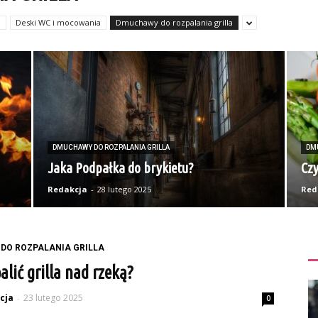
e
Deski WC i mocowania
Dmuchawy do rozpalania grilla
DMUCHAWY DO ROZPALANIA GRILLA
DM
Jaka Podpałka do brykietu?
Czy
Redakcja
-
28 lutego 2025
Red
DO ROZPALANIA GRILLA
lić grilla nad rzeką?
cja
23 lutego 2025
-
0