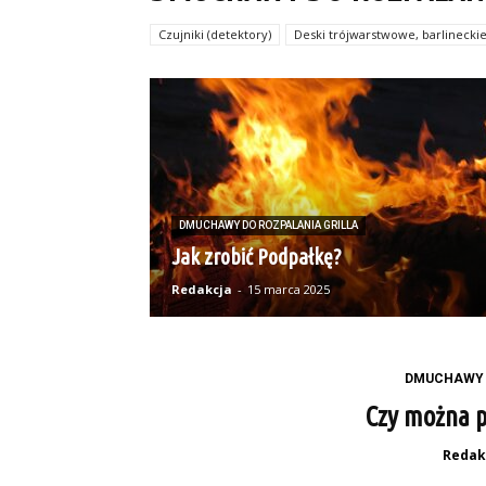
Czujniki (detektory)
Deski trójwarstwowe, barlinecki
DMUCHAWY DO ROZPALANIA GRILLA
Jak zrobić Podpałkę?
Redakcja
-
15 marca 2025
DMUCHAWY 
Czy można pa
Redak