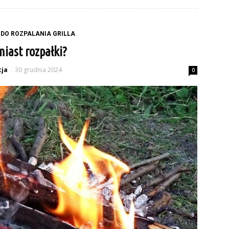
DO ROZPALANIA GRILLA
miast rozpałki?
ja
30 grudnia 2024
-
0