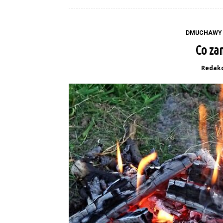
DMUCHAWY 
Co za
Redakc