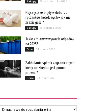
28 października 2025
Zakupy
Najczęstsze błędy w doborze
ręczników hotelowych – jak nie
zrazić gości?
28 sierpnia 2025
Zakupy
Jakie zmiany w wywozie odpadów
na 2025?
31 marca 2025
Dom
Zakładanie spółek zagranicznych –
kiedy niezbędna jest pomoc
prawna?
24 marca 2025
Praca
Kategorie
tegorie