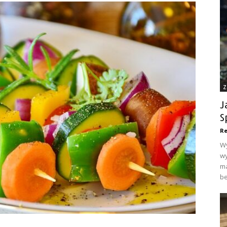
Z
J
S
Re
Wy
wy
ma
be