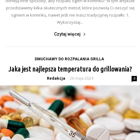
istnieją inne sposoby, aby rozpalić ogień w kominku? W tym artykule
przedstawimy kilka skutecznych metod, które pozwolą Ci cieszyć się
ogniem w kominku, nawet jeśli nie masz tradycyjnej rozpałki. 1.
Wykorzystaj...
Czytaj więcej
DMUCHAWY DO ROZPALANIA GRILLA
Jaka jest najlepsza temperatura do grillowania?
Redakcja
26 maja 2024
-
0