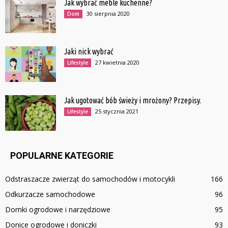
Jak wybrać meble kuchenne?
30 sierpnia 2020
Dom
Jaki nick wybrać
27 kwietnia 2020
Lifestyle
Jak ugotować bób świeży i mrożony? Przepisy.
25 stycznia 2021
Lifestyle
POPULARNE KATEGORIE
Odstraszacze zwierząt do samochodów i motocykli
166
Odkurzacze samochodowe
96
Domki ogrodowe i narzędziowe
95
Donice ogrodowe i doniczki
93