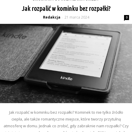
Jak rozpalić w kominku bez rozpałki?
Redakcja
21 marca 2024
-
0
Jak rozpalić w kominku bez rozpałki? Kominek to nie tylko źródło
ciepła, ale także romantyczne miejsce, które tworzy przytulną
atmosferę w domu. Jednak co zrobić, gdy zabraknie nam rozpałki? Czy