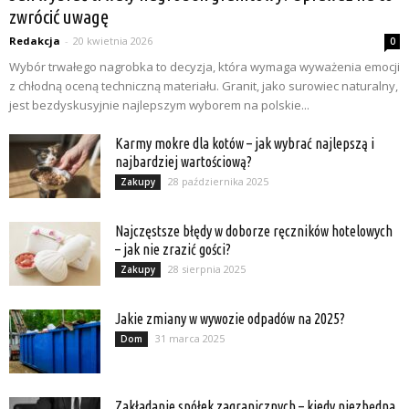
zwrócić uwagę
Redakcja
-
20 kwietnia 2026
0
Wybór trwałego nagrobka to decyzja, która wymaga wyważenia emocji
z chłodną oceną techniczną materiału. Granit, jako surowiec naturalny,
jest bezdyskusyjnie najlepszym wyborem na polskie...
Karmy mokre dla kotów – jak wybrać najlepszą i
najbardziej wartościową?
28 października 2025
Zakupy
Najczęstsze błędy w doborze ręczników hotelowych
– jak nie zrazić gości?
28 sierpnia 2025
Zakupy
Jakie zmiany w wywozie odpadów na 2025?
31 marca 2025
Dom
Zakładanie spółek zagranicznych – kiedy niezbędna