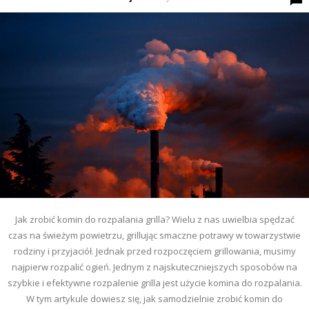
Jak zrobić komin do rozpalania grilla? Wielu z nas uwielbia spędzać
czas na świeżym powietrzu, grillując smaczne potrawy w towarzystwie
rodziny i przyjaciół. Jednak przed rozpoczęciem grillowania, musimy
najpierw rozpalić ogień. Jednym z najskuteczniejszych sposobów na
szybkie i efektywne rozpalenie grilla jest użycie komina do rozpalania.
W tym artykule dowiesz się, jak samodzielnie zrobić komin do