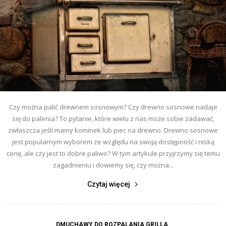
Czy można palić drewnem sosnowym? Czy drewno sosnowe nadaje
się do palenia? To pytanie, które wielu z nas może sobie zadawać,
zwłaszcza jeśli mamy kominek lub piec na drewno. Drewno sosnowe
jest popularnym wyborem ze względu na swoją dostępność i niską
cenę, ale czy jest to dobre paliwo? W tym artykule przyjrzymy się temu
zagadnieniu i dowiemy się, czy można...
Czytaj więcej
DMUCHAWY DO ROZPALANIA GRILLA