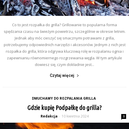
Co to jest rozpałka do grilla? Grillowanie to popularna forma
spędzania czasu na świeżym powietrzu, szczególnie w okresie letnim.
Jednak aby móc cieszyć się smacznymi potrawami z grilla,
potrzebujemy odpowiednich narzędzi i akcesoriów. Jednym z nich jest
rozpałka do grilla, która odgrywa kluczową rolę w rozpalaniu ognia i
zapewnianiu równomiernego rozgrzewania węgla. W tym artykule
dowiesz się, czym dokładnie jest...
Czytaj więcej
DMUCHAWY DO ROZPALANIA GRILLA
Gdzie kupię Podpałkę do grilla?
Redakcja
10 kwietnia 2024
-
0