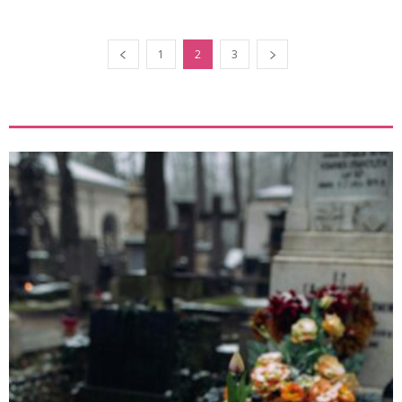
1
2
3
ZOBACZ TEŻ