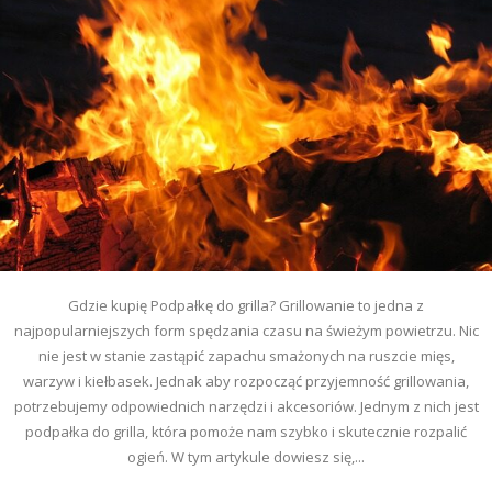
Gdzie kupię Podpałkę do grilla? Grillowanie to jedna z
najpopularniejszych form spędzania czasu na świeżym powietrzu. Nic
nie jest w stanie zastąpić zapachu smażonych na ruszcie mięs,
warzyw i kiełbasek. Jednak aby rozpocząć przyjemność grillowania,
potrzebujemy odpowiednich narzędzi i akcesoriów. Jednym z nich jest
podpałka do grilla, która pomoże nam szybko i skutecznie rozpalić
ogień. W tym artykule dowiesz się,...