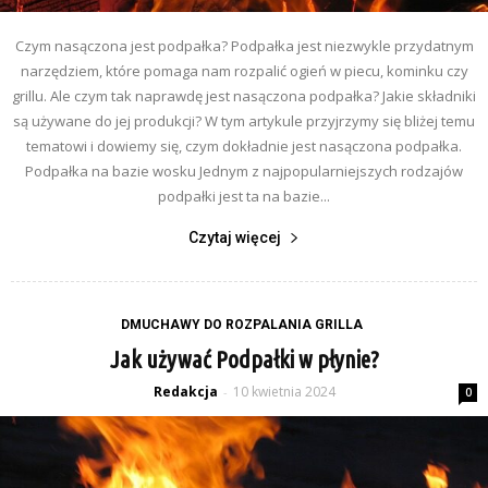
Czym nasączona jest podpałka? Podpałka jest niezwykle przydatnym
narzędziem, które pomaga nam rozpalić ogień w piecu, kominku czy
grillu. Ale czym tak naprawdę jest nasączona podpałka? Jakie składniki
są używane do jej produkcji? W tym artykule przyjrzymy się bliżej temu
tematowi i dowiemy się, czym dokładnie jest nasączona podpałka.
Podpałka na bazie wosku Jednym z najpopularniejszych rodzajów
podpałki jest ta na bazie...
Czytaj więcej
DMUCHAWY DO ROZPALANIA GRILLA
Jak używać Podpałki w płynie?
Redakcja
10 kwietnia 2024
-
0