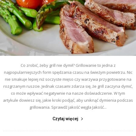
Co zrobić, żeby grill nie dymił? Grillowanie to jedna z
najpopularniejszych form spędzania czasu na świeżym powietrzu. Nic
nie smakuje lepiej niż soczyste mięso czy warzywa przygotowane na
rozgrzanym ruszcie. Jednak czasami zdarza się, że grill zaczyna dymić,
co może wpływać negatywnie na nasze doświadczenie. W tym
artykule dowiesz się, jakie kroki podjąć, aby uniknąć dymienia podczas
grillowania. Sprawdź jakość węgla Jakość...
Czytaj więcej