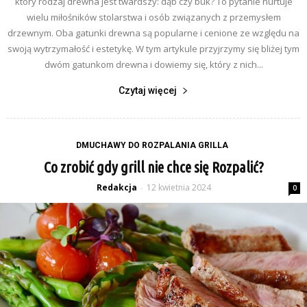
który rodzaj drewna jest twardszy: dąb czy buk? To pytanie nurtuje
wielu miłośników stolarstwa i osób związanych z przemysłem
drzewnym. Oba gatunki drewna są popularne i cenione ze względu na
swoją wytrzymałość i estetykę. W tym artykule przyjrzymy się bliżej tym
dwóm gatunkom drewna i dowiemy się, który z nich...
Czytaj więcej
DMUCHAWY DO ROZPALANIA GRILLA
Co zrobić gdy grill nie chce się Rozpalić?
Redakcja
12 kwietnia 2024
-
0