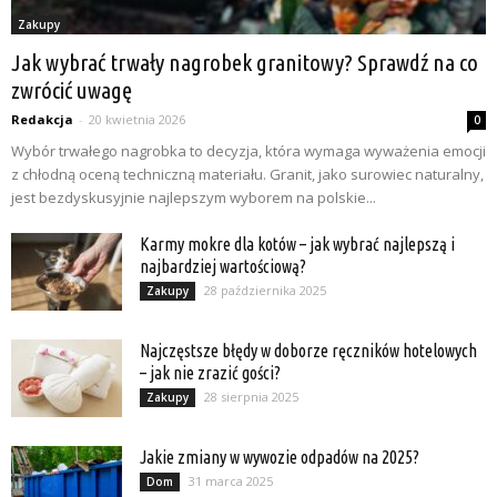
Zakupy
Jak wybrać trwały nagrobek granitowy? Sprawdź na co
zwrócić uwagę
Redakcja
-
20 kwietnia 2026
0
Wybór trwałego nagrobka to decyzja, która wymaga wyważenia emocji
z chłodną oceną techniczną materiału. Granit, jako surowiec naturalny,
jest bezdyskusyjnie najlepszym wyborem na polskie...
Karmy mokre dla kotów – jak wybrać najlepszą i
najbardziej wartościową?
28 października 2025
Zakupy
Najczęstsze błędy w doborze ręczników hotelowych
– jak nie zrazić gości?
28 sierpnia 2025
Zakupy
Jakie zmiany w wywozie odpadów na 2025?
31 marca 2025
Dom