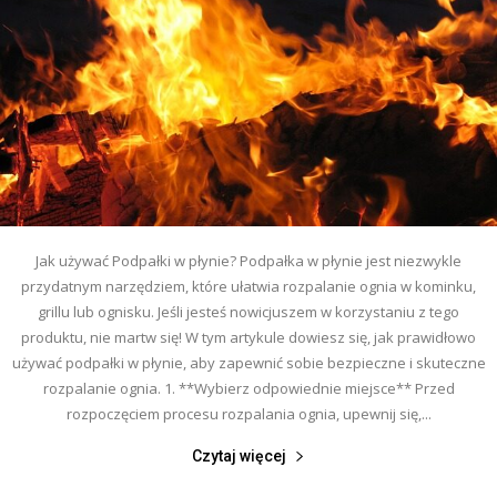
Jak używać Podpałki w płynie? Podpałka w płynie jest niezwykle
przydatnym narzędziem, które ułatwia rozpalanie ognia w kominku,
grillu lub ognisku. Jeśli jesteś nowicjuszem w korzystaniu z tego
produktu, nie martw się! W tym artykule dowiesz się, jak prawidłowo
używać podpałki w płynie, aby zapewnić sobie bezpieczne i skuteczne
rozpalanie ognia. 1. **Wybierz odpowiednie miejsce** Przed
rozpoczęciem procesu rozpalania ognia, upewnij się,...
Czytaj więcej