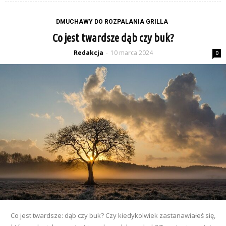
DMUCHAWY DO ROZPALANIA GRILLA
Co jest twardsze dąb czy buk?
Redakcja
10 marca 2024
-
0
Co jest twardsze: dąb czy buk? Czy kiedykolwiek zastanawiałeś się,