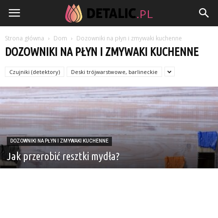
Detalic.pl
Strona główna
Dom
Dozowniki na płyn i zmywaki kuchenne
DOZOWNIKI NA PŁYN I ZMYWAKI KUCHENNE
Czujniki (detektory)
Deski trójwarstwowe, barlineckie
DOZOWNIKI NA PŁYN I ZMYWAKI KUCHENNE
Jak przerobić resztki mydła?