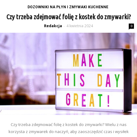
DOZOWNIKI NA PŁYN I ZMYWAKI KUCHENNE
Czy trzeba zdejmować folię z kostek do zmywarki?
Redakcja
4 kwietnia 2024
-
0
Czy trzeba zdejmować folię z kostek do zmywarki? Wielu z nas
korzysta z zmywarek do naczyń, aby zaoszczędzić czas i wysiłek