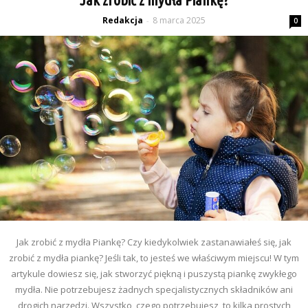
Redakcja
8 marca 2025
-
0
Jak zrobić z mydła Piankę? Czy kiedykolwiek zastanawiałeś się, jak
zrobić z mydła piankę? Jeśli tak, to jesteś we właściwym miejscu! W tym
artykule dowiesz się, jak stworzyć piękną i puszystą piankę zwykłego
mydła. Nie potrzebujesz żadnych specjalistycznych składników ani
drogich narzędzi. Wszystko, czego potrzebujesz, to kilka prostych