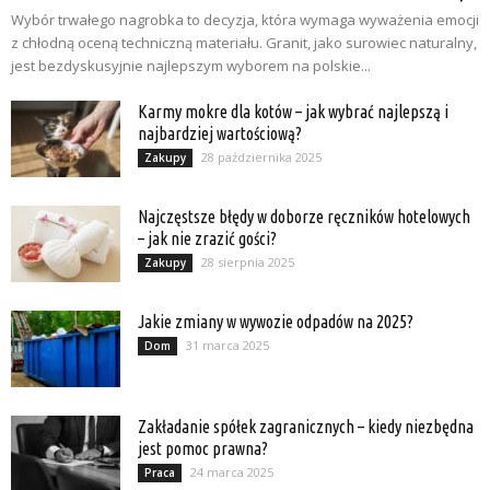
Wybór trwałego nagrobka to decyzja, która wymaga wyważenia emocji
z chłodną oceną techniczną materiału. Granit, jako surowiec naturalny,
jest bezdyskusyjnie najlepszym wyborem na polskie...
Karmy mokre dla kotów – jak wybrać najlepszą i
najbardziej wartościową?
28 października 2025
Zakupy
Najczęstsze błędy w doborze ręczników hotelowych
– jak nie zrazić gości?
28 sierpnia 2025
Zakupy
Jakie zmiany w wywozie odpadów na 2025?
31 marca 2025
Dom
Zakładanie spółek zagranicznych – kiedy niezbędna
jest pomoc prawna?
24 marca 2025
Praca