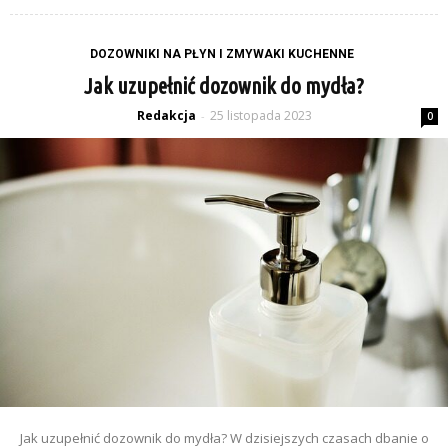
DOZOWNIKI NA PŁYN I ZMYWAKI KUCHENNE
Jak uzupełnić dozownik do mydła?
Redakcja
25 listopada 2023
-
0
Jak uzupełnić dozownik do mydła? W dzisiejszych czasach dbanie o