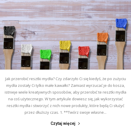
Jak przerobić resztki mydła? Czy zdarzyło Ci się kiedyś, że po zużyciu
mydła zostały Ci tylko małe kawałki? Zamiast wyrzucać je do kosza,
istnieje wiele kreatywnych sposobów, aby przerobić te resztki mydła
na coś użytecznego. W tym artykule dowiesz się, jak wykorzystać
resztki mydła i stworzyć z nich nowe produkty, które będą Ci służyć
przez dłuższy czas. 1. **Twórz swoje własne...
Czytaj więcej