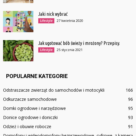
Jaki nick wybrać
27 kwietnia 2020
Lifestyle
Jak ugotować bób świeży i mrożony? Przepisy.
25 stycznia 2021
Lifestyle
POPULARNE KATEGORIE
Odstraszacze zwierząt do samochodów i motocykli
166
Odkurzacze samochodowe
96
Domki ogrodowe i narzędziowe
95
Donice ogrodowe i doniczki
93
Odzież i obuwie robocze
91
Domofony i wideodomofony bezprzewodowe, cyfrowe, z kamerą