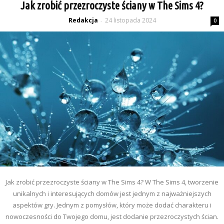
Jak zrobić przezroczyste ściany w The Sims 4?
Redakcja
24 listopada 2024
-
0
Jak zrobić przezroczyste ściany w The Sims 4? W The Sims 4, tworzenie
unikalnych i interesujących domów jest jednym z najważniejszych
aspektów gry. Jednym z pomysłów, który może dodać charakteru i
nowoczesności do Twojego domu, jest dodanie przezroczystych ścian.