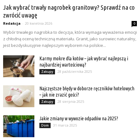
Jak wybrać trwały nagrobek granitowy? Sprawdź na co
zwrócić uwagę
Redakcja
-
20 kwietnia 2026
0
Wybór trwałego nagrobka to decyzja, która wymaga wyważenia emocji
z chłodną oceną techniczną materiału. Granit, jako surowiec naturalny,
jest bezdyskusyjnie najlepszym wyborem na polskie...
Karmy mokre dla kotów – jak wybrać najlepszą i
najbardziej wartościową?
28 października 2025
Zakupy
Najczęstsze błędy w doborze ręczników hotelowych
– jak nie zrazić gości?
28 sierpnia 2025
Zakupy
Jakie zmiany w wywozie odpadów na 2025?
31 marca 2025
Dom