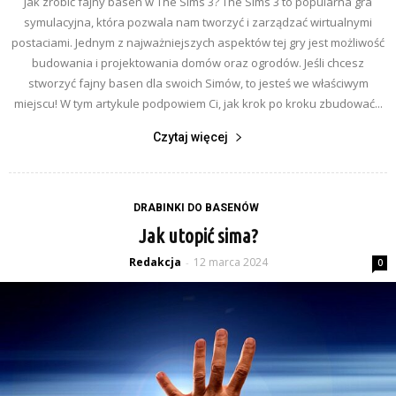
Jak zrobić fajny basen w The Sims 3? The Sims 3 to popularna gra
symulacyjna, która pozwala nam tworzyć i zarządzać wirtualnymi
postaciami. Jednym z najważniejszych aspektów tej gry jest możliwość
budowania i projektowania domów oraz ogrodów. Jeśli chcesz
stworzyć fajny basen dla swoich Simów, to jesteś we właściwym
miejscu! W tym artykule podpowiem Ci, jak krok po kroku zbudować...
Czytaj więcej
DRABINKI DO BASENÓW
Jak utopić sima?
Redakcja
12 marca 2024
-
0