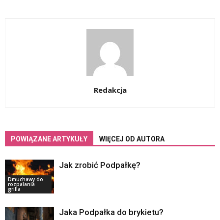
Redakcja
POWIĄZANE ARTYKUŁY
WIĘCEJ OD AUTORA
Jak zrobić Podpałkę?
Dmuchawy do
rozpalania
grilla
Jaka Podpałka do brykietu?