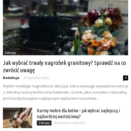
Zakupy
Jak wybrać trwały nagrobek granitowy? Sprawdź na co
zwrócić uwagę
Redakcja
-
20 kwietnia 2026
0
Wybór trwałego nagrobka to decyzja, która wymaga wyważenia emocji
z chłodną oceną techniczną materiału. Granit, jako surowiec naturalny,
jest bezdyskusyjnie najlepszym wyborem na polskie...
Karmy mokre dla kotów – jak wybrać najlepszą i
najbardziej wartościową?
28 października 2025
Zakupy