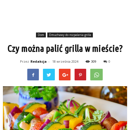
Dom
Dmuchawy do rozpalania grilla
Czy można palić grilla w mieście?
Przez
Redakcja
-
18 września 2024
309
0