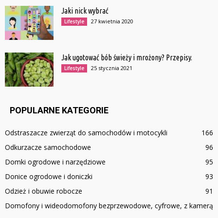
Jaki nick wybrać
27 kwietnia 2020
Lifestyle
Jak ugotować bób świeży i mrożony? Przepisy.
25 stycznia 2021
Lifestyle
POPULARNE KATEGORIE
Odstraszacze zwierząt do samochodów i motocykli
166
Odkurzacze samochodowe
96
Domki ogrodowe i narzędziowe
95
Donice ogrodowe i doniczki
93
Odzież i obuwie robocze
91
Domofony i wideodomofony bezprzewodowe, cyfrowe, z kamerą