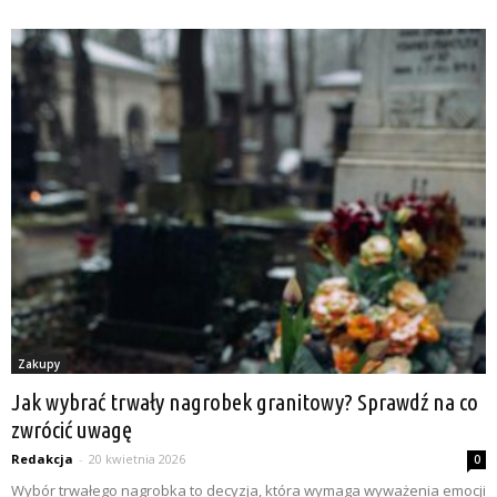
Zakupy
Jak wybrać trwały nagrobek granitowy? Sprawdź na co
zwrócić uwagę
Redakcja
-
20 kwietnia 2026
0
Wybór trwałego nagrobka to decyzja, która wymaga wyważenia emocji