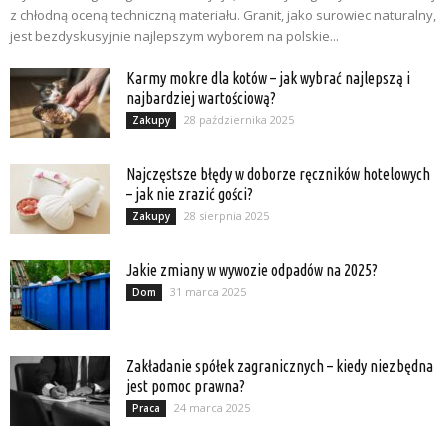
z chłodną oceną techniczną materiału. Granit, jako surowiec naturalny,
jest bezdyskusyjnie najlepszym wyborem na polskie...
Karmy mokre dla kotów – jak wybrać najlepszą i
najbardziej wartościową?
28 października 2025
Zakupy
Najczęstsze błędy w doborze ręczników hotelowych
– jak nie zrazić gości?
28 sierpnia 2025
Zakupy
Jakie zmiany w wywozie odpadów na 2025?
31 marca 2025
Dom
Zakładanie spółek zagranicznych – kiedy niezbędna
jest pomoc prawna?
24 marca 2025
Praca