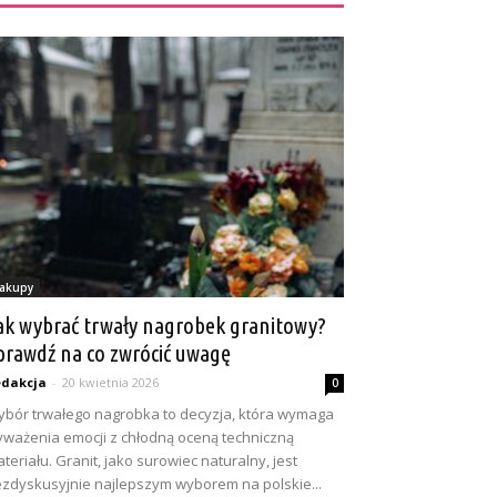
akupy
ak wybrać trwały nagrobek granitowy?
prawdź na co zwrócić uwagę
dakcja
-
20 kwietnia 2026
0
bór trwałego nagrobka to decyzja, która wymaga
ważenia emocji z chłodną oceną techniczną
teriału. Granit, jako surowiec naturalny, jest
zdyskusyjnie najlepszym wyborem na polskie...