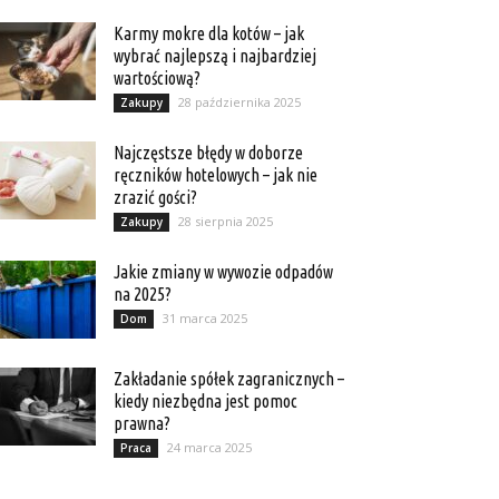
Karmy mokre dla kotów – jak
wybrać najlepszą i najbardziej
wartościową?
28 października 2025
Zakupy
Najczęstsze błędy w doborze
ręczników hotelowych – jak nie
zrazić gości?
28 sierpnia 2025
Zakupy
Jakie zmiany w wywozie odpadów
na 2025?
31 marca 2025
Dom
Zakładanie spółek zagranicznych –
kiedy niezbędna jest pomoc
prawna?
24 marca 2025
Praca