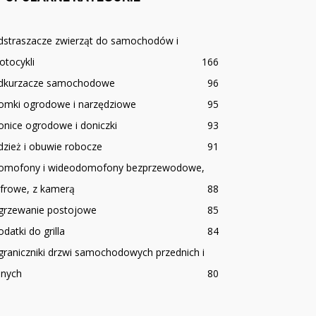
dstraszacze zwierząt do samochodów i
tocykli
166
dkurzacze samochodowe
96
omki ogrodowe i narzędziowe
95
nice ogrodowe i doniczki
93
zież i obuwie robocze
91
omofony i wideodomofony bezprzewodowe,
yfrowe, z kamerą
88
grzewanie postojowe
85
datki do grilla
84
raniczniki drzwi samochodowych przednich i
lnych
80