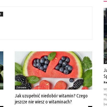
E
Z
J
S
Re
Zdrowie
Wy
wy
Jak uzupełnić niedobór witamin? Czego
ma
jeszcze nie wiesz o witaminach?
be