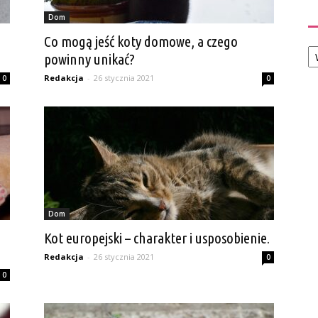
Dom
Co mogą jeść koty domowe, a czego
Ka
powinny unikać?
Redakcja
-
26 stycznia 2021
0
0
Dom
Kot europejski – charakter i usposobienie.
Redakcja
-
26 stycznia 2021
0
0