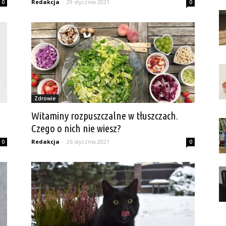
Redakcja
-
29 stycznia 2021
0
0
Zdrowie
Witaminy rozpuszczalne w tłuszczach.
Czego o nich nie wiesz?
Redakcja
-
26 stycznia 2021
0
0