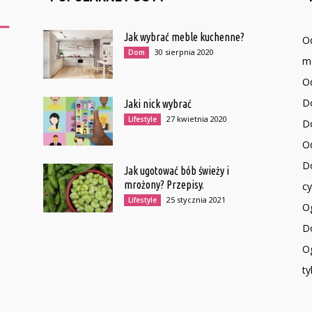
Jak wybrać meble kuchenne?
O
30 sierpnia 2020
Dom
mo
O
D
Jaki nick wybrać
27 kwietnia 2020
Lifestyle
Do
Od
D
Jak ugotować bób świeży i
mrożony? Przepisy.
c
25 stycznia 2021
Lifestyle
O
Do
Og
ty