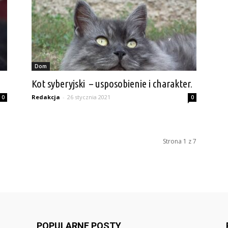
Dom
Kot syberyjski – usposobienie i charakter.
Redakcja
-
26 stycznia 2021
0
0
Strona 1 z 7
POPULARNE POSTY