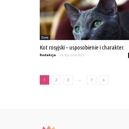
Dom
Kot rosyjski – usposobienie i charakter.
Redakcja
-
26 stycznia 2021
...
1
2
3
7