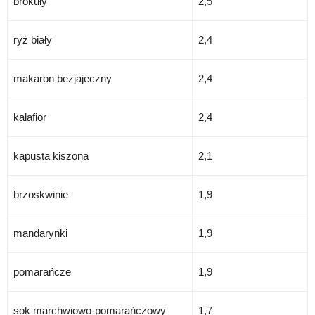
brokuły
2,5
ryż biały
2,4
makaron bezjajeczny
2,4
kalafior
2,4
kapusta kiszona
2,1
brzoskwinie
1,9
mandarynki
1,9
pomarańcze
1,9
sok marchwiowo-pomarańczowy
1,7