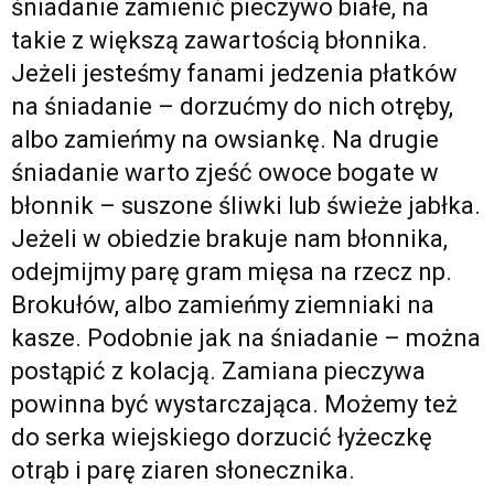
śniadanie
zamienić
pieczywo
białe, na
takie z większą zawartością błonnika.
Jeżeli jesteśmy fanami jedzenia płatków
na śniadanie – dorzućmy do nich otręby,
albo zamieńmy na owsiankę. Na drugie
śniadanie warto zjeść owoce bogate w
błonnik – suszone śliwki lub świeże
jabłka
.
Jeżeli w
obiedzie
brakuje nam błonnika,
odejmijmy parę gram mięsa na rzecz np.
Brokułów
, albo zamieńmy ziemniaki na
kasze. Podobnie jak na śniadanie – można
postąpić z
kolacją
. Zamiana pieczywa
powinna być wystarczająca. Możemy też
do serka wiejskiego dorzucić łyżeczkę
otrąb i parę ziaren słonecznika.