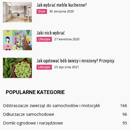
Jak wybrać meble kuchenne?
30 sierpnia 2020
Dom
Jaki nick wybrać
27 kwietnia 2020
Lifestyle
Jak ugotować bób świeży i mrożony? Przepisy.
25 stycznia 2021
Lifestyle
POPULARNE KATEGORIE
Odstraszacze zwierząt do samochodów i motocykli
166
Odkurzacze samochodowe
96
Domki ogrodowe i narzędziowe
95