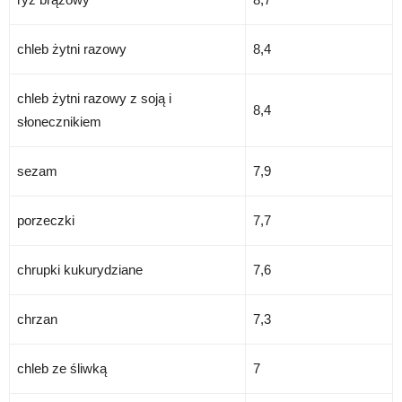
chleb żytni razowy
8,4
chleb żytni razowy z soją i
8,4
słonecznikiem
sezam
7,9
porzeczki
7,7
chrupki kukurydziane
7,6
chrzan
7,3
chleb ze śliwką
7