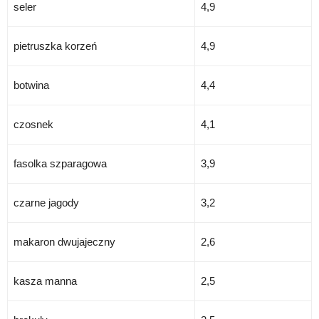
seler
4,9
pietruszka korzeń
4,9
botwina
4,4
czosnek
4,1
fasolka szparagowa
3,9
czarne jagody
3,2
makaron dwujajeczny
2,6
kasza manna
2,5