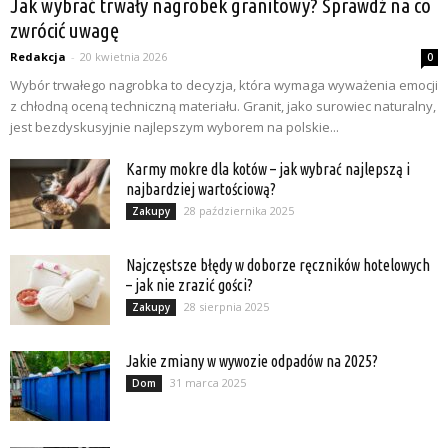
Jak wybrać trwały nagrobek granitowy? Sprawdź na co
zwrócić uwagę
Redakcja
-
20 kwietnia 2026
0
Wybór trwałego nagrobka to decyzja, która wymaga wyważenia emocji
z chłodną oceną techniczną materiału. Granit, jako surowiec naturalny,
jest bezdyskusyjnie najlepszym wyborem na polskie...
Karmy mokre dla kotów – jak wybrać najlepszą i
najbardziej wartościową?
28 października 2025
Zakupy
Najczęstsze błędy w doborze ręczników hotelowych
– jak nie zrazić gości?
28 sierpnia 2025
Zakupy
Jakie zmiany w wywozie odpadów na 2025?
31 marca 2025
Dom