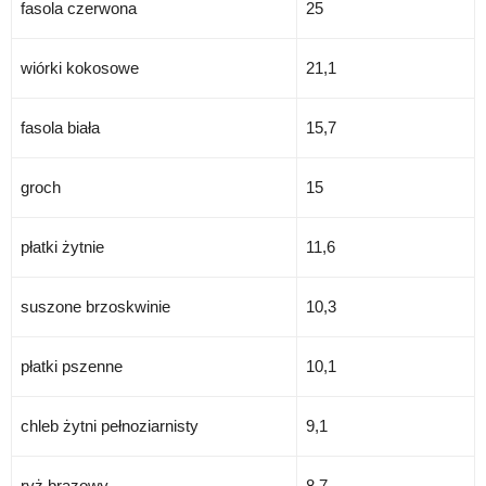
fasola czerwona
25
wiórki kokosowe
21,1
fasola biała
15,7
groch
15
płatki żytnie
11,6
suszone brzoskwinie
10,3
płatki pszenne
10,1
chleb żytni pełnoziarnisty
9,1
ryż brązowy
8,7