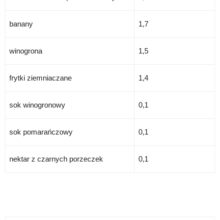
banany
1,7
winogrona
1,5
frytki ziemniaczane
1,4
sok winogronowy
0,1
sok pomarańczowy
0,1
nektar z czarnych porzeczek
0,1